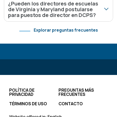
¿Pueden los directores de escuelas
de Virginia y Maryland postularse
para puestos de director en DCPS?
Explorar preguntas frecuentes
Footer
POLÍTICA DE
PREGUNTAS MÁS
PRIVACIDAD
FRECUENTES
TÉRMINOS DE USO
CONTACTO
Website offered in:
English